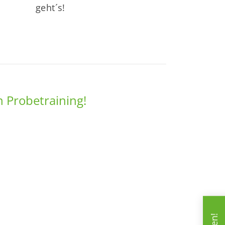
geht´s!
n Probetraining!