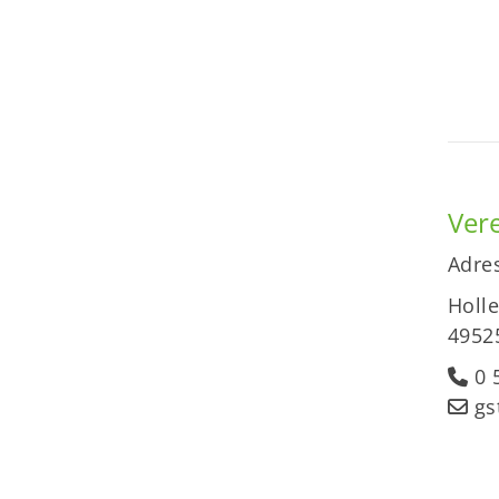
Vere
Adres
Holl
4952
0 5
gs