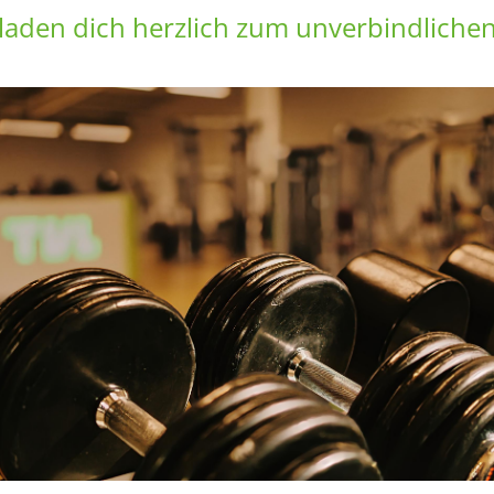
laden dich herzlich zum unverbindliche
Mitglieder-Service
G
Alles zur Mitgliedschaft
TV
Downloads
H
Fragen & Antworten
4