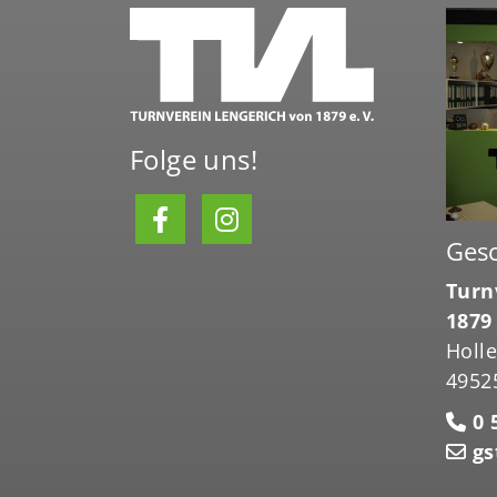
Folge uns!
Gesc
Turn
1879 
Holl
4952
0 5
gs