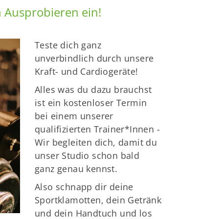
n Ausprobieren ein!
Teste dich ganz
unverbindlich durch unsere
Kraft- und Cardiogeräte!
Alles was du dazu brauchst
ist ein kostenloser Termin
bei einem unserer
eschäftsstelle
qualifizierten Trainer*Innen -
 Lengerich 1879 e.V.
Wir begleiten dich, damit du
ollenbergs Weg 6
unser Studio schon bald
9525 Lengerich
ganz genau kennst.
0 54 81 / 3 04 98 48
Also schnapp dir deine
gst@tvlengerich.de
Sportklamotten, dein Getränk
und dein Handtuch und los