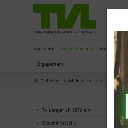
Startseite
Unser Verein
Aktuelles
Engagement
Du befindest dich hier:
Unser Verein
TVL
UN
TV Lengerich 1879 e.V.
Gan
Geschäftsstelle