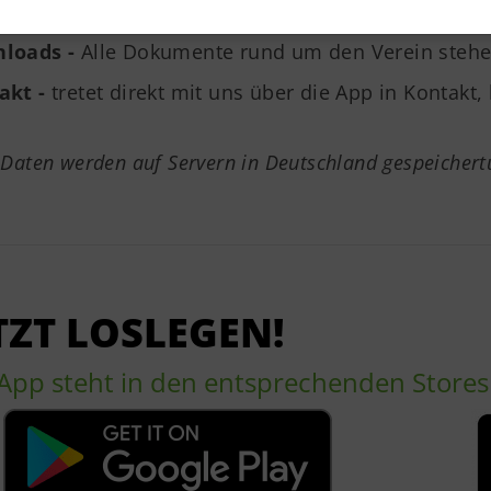
nder
loads -
Alle Dokumente rund um den Verein stehen
akt -
tretet direkt mit uns über die App in Kontak
s
 Daten werden auf Servern in Deutschland gespeicher
TZT LOSLEGEN!
 App steht in den entsprechenden Stores