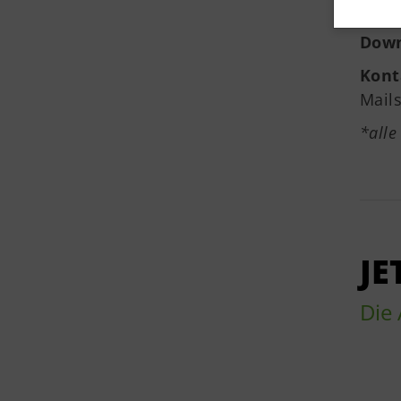
Kale
Down
Kont
Mail
*alle
JE
Die