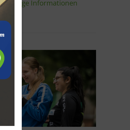
 wichtige Informationen
eschäftsstelle
 Lengerich 1879 e.V.
ollenbergs Weg 6
9525 Lengerich
0 54 81 / 3 04 98 48
gst@tvlengerich.de