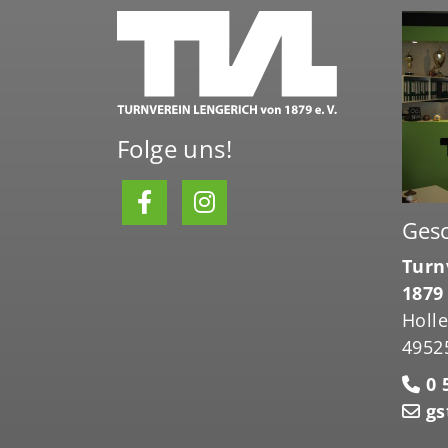
Folge uns!
Gesc
Turn
1879 
Holl
4952
0 5
gs