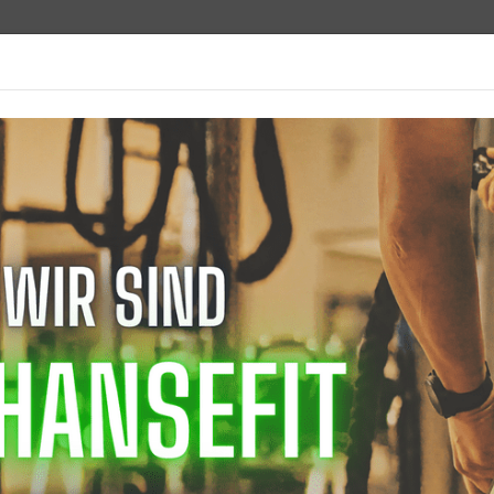
Hollenbergs Weg 6, 49525 Lenge
Sportangebot
Fitnessstudio
Gesundheitssport
rtangebote und Abteilungen
Turnen
Termine
ERMINE