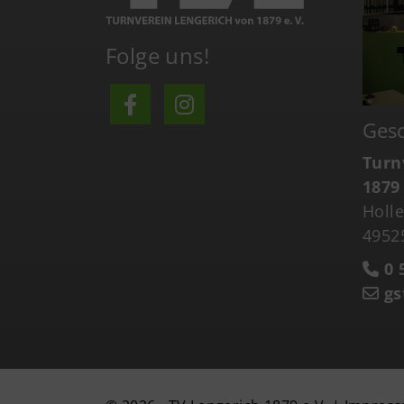
Folge uns!
Gesc
Turn
1879 
Holl
4952
0 5
gs