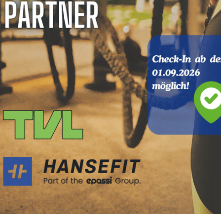
August 2026
Mo
Di
Mi
Do
27
28
29
30
3
4
5
6
Mitglieder-Service
G
Alles zur Mitgliedschaft
TV
10
11
12
13
Downloads
H
Fragen & Antworten
4
17
18
19
20
24
25
26
27