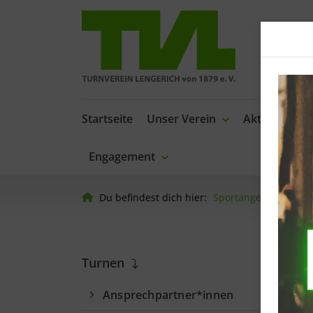
Startseite
Unser Verein
Aktuelles
Engagement
Du befindest dich hier:
Sportangebot
Spo
T
Turnen
Ansprechpartner*innen