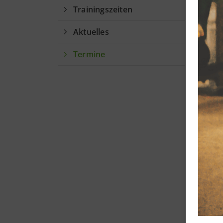
Trainingszeiten
Aktuelles
Termine
QUICKLINKS
Sportangebote finden
Unser Sportangebot
Sportsuche