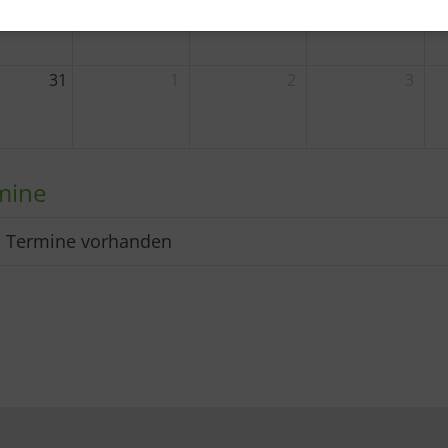
31
1
2
3
mine
e Termine vorhanden