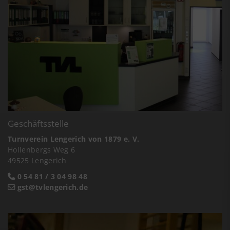
Geschäftsstelle
Turnverein Lengerich von 1879 e. V.
Hollenbergs Weg 6
49525 Lengerich
0 54 81 / 3 04 98 48
gst@tvlengerich.de