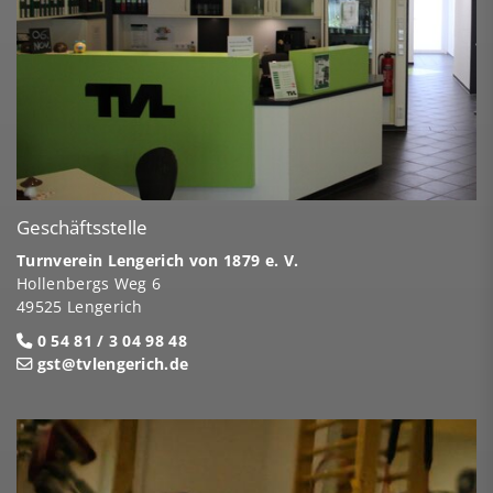
Geschäftsstelle
Turnverein Lengerich von 1879 e. V.
Hollenbergs Weg 6
49525 Lengerich
0 54 81 / 3 04 98 48
gst@tvlengerich.de