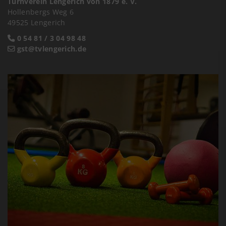
Turnverein Lengerich von 1879 e. V.
Hollenbergs Weg 6
49525 Lengerich
0 54 81 / 3 04 98 48
gst@tvlengerich.de